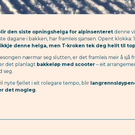
 blir den siste opningshelga for alpinsenteret
denne vi
iste dagane i bakken, har framleis sjansen. Opent klokka: 1
ikkje denne helga, men T-kroken tek deg heilt til to
esongen nærmar seg slutten, er det framleis meir å sjå fra
er det planlagt
bakkeløp med scooter
– eit arrangeme
d seg.
l nyte fjellet i eit rolegare tempo, blir
langrennsløypen
er det mogleg
.