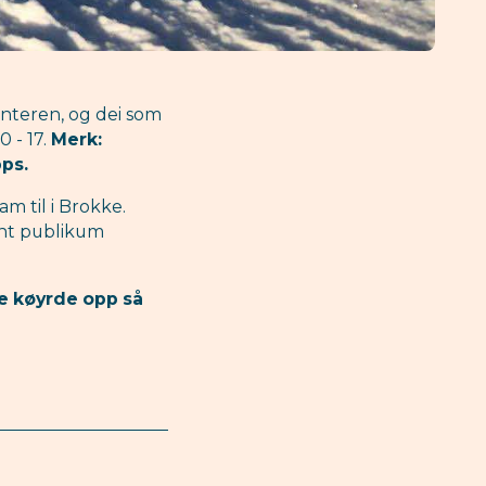
nteren, og dei som
0 - 17.
Merk:
pps.
m til i Brokke.
nt publikum
e køyrde opp så