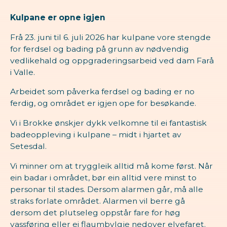
Kulpane er opne igjen
Frå 23. juni til 6. juli 2026 har kulpane vore stengde
for ferdsel og bading på grunn av nødvendig
vedlikehald og oppgraderingsarbeid ved dam Farå
i Valle.
Arbeidet som påverka ferdsel og bading er no
ferdig, og området er igjen ope for besøkande.
Vi i Brokke ønskjer dykk velkomne til ei fantastisk
badeoppleving i kulpane – midt i hjartet av
Setesdal.
Vi minner om at tryggleik alltid må kome først. Når
ein badar i området, bør ein alltid vere minst to
personar til stades. Dersom alarmen går, må alle
straks forlate området. Alarmen vil berre gå
dersom det plutseleg oppstår fare for høg
vassføring eller ei flaumbylgje nedover elvefaret.